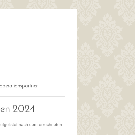
operationspartner
ten 2024
aufgelistet nach dem errechneten