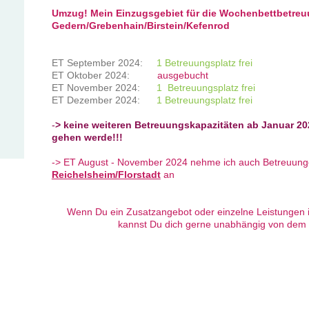
Umzug! Mein Einzugsgebiet für die Wochenbettbetreu
Gedern/Grebenhain/Birstein/Kefenrod
ET September 2024:
1 Betreuungsplatz frei
ET Oktober 2024:
ausgebucht
ET November 2024:
1 Betreuungsplatz frei
ET Dezember 2024:
1 Betreuungsplatz frei
-
> keine weiteren Betreuungskapazitäten ab Januar 2025
gehen werde!!!
-> ET August - November 2024 nehme ich auch Betreuun
Reichelsheim/Florstadt
an
Wenn Du ein Zusatzangebot oder einzelne Leistungen
kannst Du dich gerne unabhängig von dem 