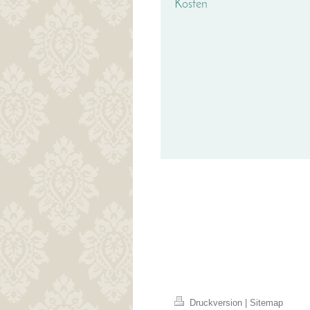
Kosten
Druckversion
|
Sitemap