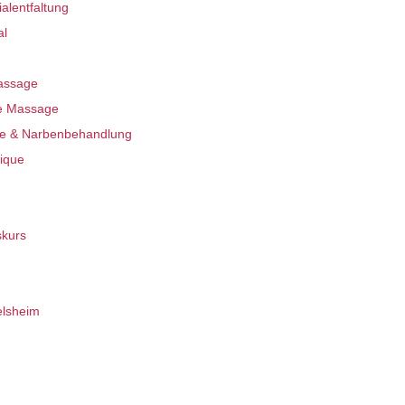
alentfaltung
al
assage
de Massage
e & Narbenbehandlung
ique
skurs
lsheim