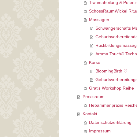
Traumaheilung & Potenzi
SchossRaumWickel Ritu
Massagen
Schwangerschafts M
Geburtsvorbereiten
Rückbildungsmassag
Aroma Touch® Techn
Kurse
BloomingBirth ♡
Geburtsvorbereitung
Gratis Workshop Reihe
Praxisraum
Hebammenpraxis Reiche
Kontakt
Datenschutzerklärung
Impressum