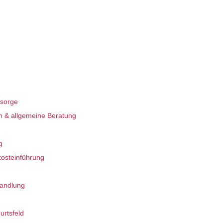
sorge
n & allgemeine Beratung
g
kosteinführung
andlung
urtsfeld