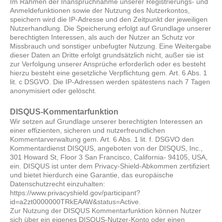
Im Rahmen der Inanspruchnahme unserer Registrierungs- und
Anmeldefunktionen sowie der Nutzung des Nutzerkontos,
speichern wird die IP-Adresse und den Zeitpunkt der jeweiligen
Nutzerhandlung. Die Speicherung erfolgt auf Grundlage unserer
berechtigten Interessen, als auch der Nutzer an Schutz vor
Missbrauch und sonstiger unbefugter Nutzung. Eine Weitergabe
dieser Daten an Dritte erfolgt grundsätzlich nicht, außer sie ist
zur Verfolgung unserer Ansprüche erforderlich oder es besteht
hierzu besteht eine gesetzliche Verpflichtung gem. Art. 6 Abs. 1
lit. c DSGVO. Die IP-Adressen werden spätestens nach 7 Tagen
anonymisiert oder gelöscht.
DISQUS-Kommentarfunktion
Wir setzen auf Grundlage unserer berechtigten Interessen an
einer effizienten, sicheren und nutzerfreundlichen
Kommentarverwaltung gem. Art. 6 Abs. 1 lit. f. DSGVO den
Kommentardienst DISQUS, angeboten von der DISQUS, Inc.,
301 Howard St, Floor 3 San Francisco, California- 94105, USA,
ein. DISQUS ist unter dem Privacy-Shield-Abkommen zertifiziert
und bietet hierdurch eine Garantie, das europäische
Datenschutzrecht einzuhalten:
https://www.privacyshield.gov/participant?
id=a2zt0000000TRkEAAW&status=Active.
Zur Nutzung der DISQUS Kommentarfunktion können Nutzer
sich über ein eigenes DISQUS-Nutzer-Konto oder einen