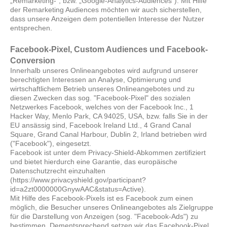
„Remarketing-“, bzw. „Google-Analytics-Audiences“). Mit Hilfe
der Remarketing Audiences möchten wir auch sicherstellen,
dass unsere Anzeigen dem potentiellen Interesse der Nutzer
entsprechen.
Facebook-Pixel, Custom Audiences und Facebook-
Conversion
Innerhalb unseres Onlineangebotes wird aufgrund unserer
berechtigten Interessen an Analyse, Optimierung und
wirtschaftlichem Betrieb unseres Onlineangebotes und zu
diesen Zwecken das sog. "Facebook-Pixel" des sozialen
Netzwerkes Facebook, welches von der Facebook Inc., 1
Hacker Way, Menlo Park, CA 94025, USA, bzw. falls Sie in der
EU ansässig sind, Facebook Ireland Ltd., 4 Grand Canal
Square, Grand Canal Harbour, Dublin 2, Irland betrieben wird
("Facebook"), eingesetzt.
Facebook ist unter dem Privacy-Shield-Abkommen zertifiziert
und bietet hierdurch eine Garantie, das europäische
Datenschutzrecht einzuhalten
(https://www.privacyshield.gov/participant?
id=a2zt0000000GnywAAC&status=Active).
Mit Hilfe des Facebook-Pixels ist es Facebook zum einen
möglich, die Besucher unseres Onlineangebotes als Zielgruppe
für die Darstellung von Anzeigen (sog. "Facebook-Ads") zu
bestimmen. Dementsprechend setzen wir das Facebook-Pixel